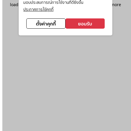
มอบประสบการณ์การใช้งานที่ดียิ่งขึ้น
loading
www.ktc.co.th
(see the
browser console
for more
ประกาศการใช้คุกกี้
information).
ตั้งค่าคุกกี้
ยอมรับ