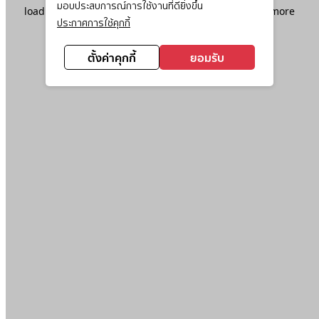
มอบประสบการณ์การใช้งานที่ดียิ่งขึ้น
loading
www.ktc.co.th
(see the
browser console
for more
ประกาศการใช้คุกกี้
information).
ตั้งค่าคุกกี้
ยอมรับ