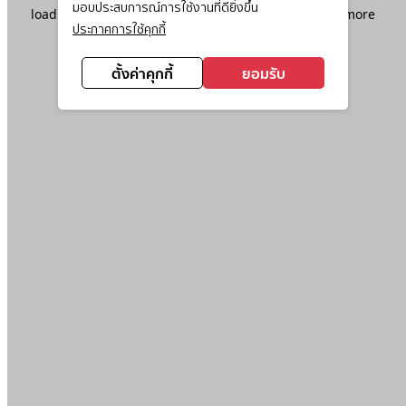
มอบประสบการณ์การใช้งานที่ดียิ่งขึ้น
loading
www.ktc.co.th
(see the
browser console
for more
ประกาศการใช้คุกกี้
information).
ตั้งค่าคุกกี้
ยอมรับ