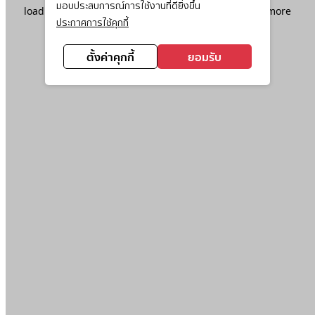
มอบประสบการณ์การใช้งานที่ดียิ่งขึ้น
loading
www.ktc.co.th
(see the
browser console
for more
ประกาศการใช้คุกกี้
information).
ตั้งค่าคุกกี้
ยอมรับ