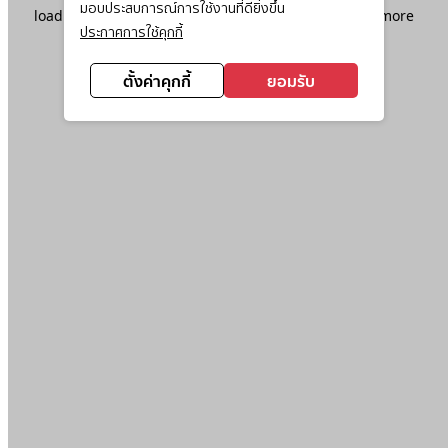
มอบประสบการณ์การใช้งานที่ดียิ่งขึ้น
loading
www.ktc.co.th
(see the
browser console
for more
ประกาศการใช้คุกกี้
information).
ตั้งค่าคุกกี้
ยอมรับ