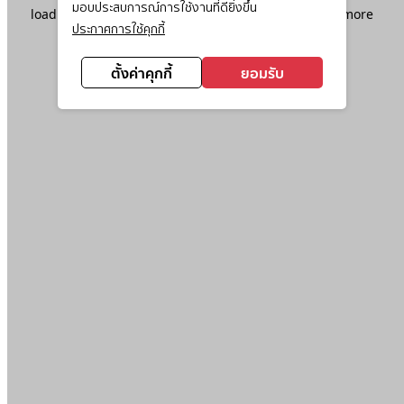
มอบประสบการณ์การใช้งานที่ดียิ่งขึ้น
loading
www.ktc.co.th
(see the
browser console
for more
ประกาศการใช้คุกกี้
information).
ตั้งค่าคุกกี้
ยอมรับ