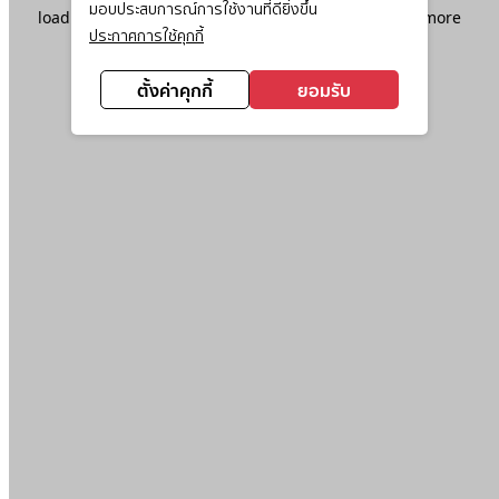
มอบประสบการณ์การใช้งานที่ดียิ่งขึ้น
loading
www.ktc.co.th
(see the
browser console
for more
ประกาศการใช้คุกกี้
information).
ตั้งค่าคุกกี้
ยอมรับ