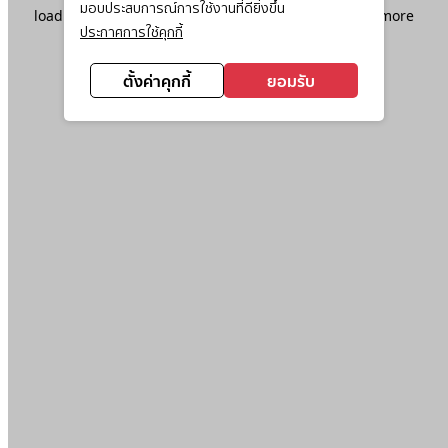
มอบประสบการณ์การใช้งานที่ดียิ่งขึ้น
loading
www.ktc.co.th
(see the
browser console
for more
ประกาศการใช้คุกกี้
information).
ตั้งค่าคุกกี้
ยอมรับ