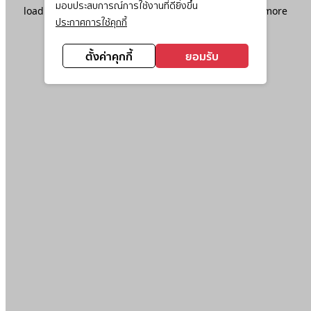
มอบประสบการณ์การใช้งานที่ดียิ่งขึ้น
loading
www.ktc.co.th
(see the
browser console
for more
ประกาศการใช้คุกกี้
information).
ตั้งค่าคุกกี้
ยอมรับ