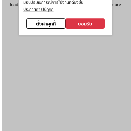
มอบประสบการณ์การใช้งานที่ดียิ่งขึ้น
loading
www.ktc.co.th
(see the
browser console
for more
ประกาศการใช้คุกกี้
information).
ตั้งค่าคุกกี้
ยอมรับ