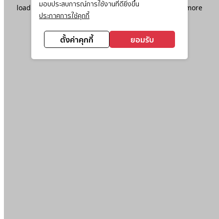
มอบประสบการณ์การใช้งานที่ดียิ่งขึ้น
loading
www.ktc.co.th
(see the
browser console
for more
ประกาศการใช้คุกกี้
information).
ตั้งค่าคุกกี้
ยอมรับ