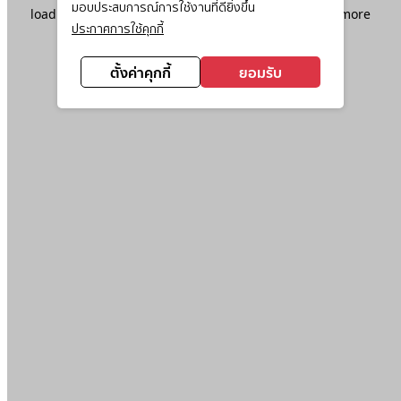
มอบประสบการณ์การใช้งานที่ดียิ่งขึ้น
loading
www.ktc.co.th
(see the
browser console
for more
ประกาศการใช้คุกกี้
information).
ตั้งค่าคุกกี้
ยอมรับ