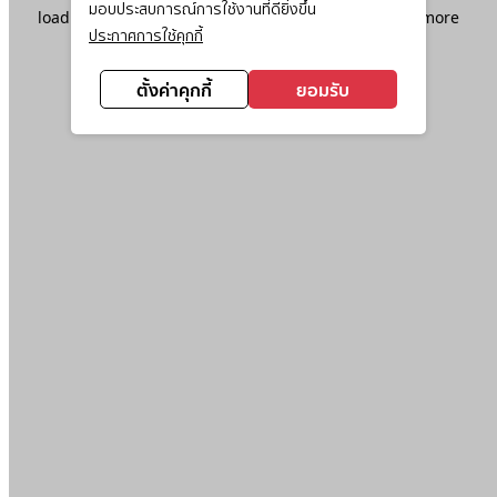
มอบประสบการณ์การใช้งานที่ดียิ่งขึ้น
loading
www.ktc.co.th
(see the
browser console
for more
ประกาศการใช้คุกกี้
information).
ตั้งค่าคุกกี้
ยอมรับ