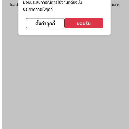
มอบประสบการณ์การใช้งานที่ดียิ่งขึ้น
loading
www.ktc.co.th
(see the
browser console
for more
ประกาศการใช้คุกกี้
information).
ตั้งค่าคุกกี้
ยอมรับ