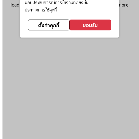
มอบประสบการณ์การใช้งานที่ดียิ่งขึ้น
loading
www.ktc.co.th
(see the
browser console
for more
ประกาศการใช้คุกกี้
information).
ตั้งค่าคุกกี้
ยอมรับ