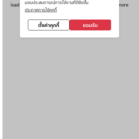
มอบประสบการณ์การใช้งานที่ดียิ่งขึ้น
loading
www.ktc.co.th
(see the
browser console
for more
ประกาศการใช้คุกกี้
information).
ตั้งค่าคุกกี้
ยอมรับ