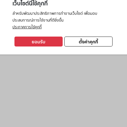
เว็บไซต์นี้ใช้คุกกี้
สำหรับพัฒนาประสิทธิภาพการทำงานเว็บไซต์ เพื่อมอบ
ประสบการณ์การใช้งานที่ดียิ่งขึ้น
exception has occurred while loading
www.ktc.co.th
(see the
browse
ประกาศการใช้คุกกี้
ยอมรับ
ตั้งค่าคุกกี้