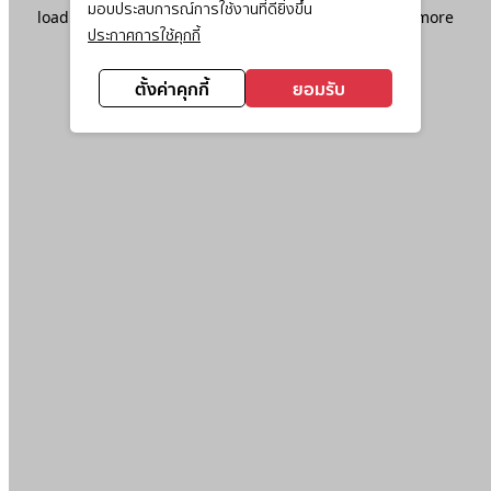
มอบประสบการณ์การใช้งานที่ดียิ่งขึ้น
loading
www.ktc.co.th
(see the
browser console
for more
ประกาศการใช้คุกกี้
information).
ตั้งค่าคุกกี้
ยอมรับ