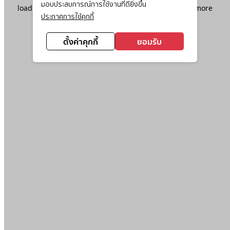
มอบประสบการณ์การใช้งานที่ดียิ่งขึ้น
loading
www.ktc.co.th
(see the
browser console
for more
ประกาศการใช้คุกกี้
information).
ตั้งค่าคุกกี้
ยอมรับ