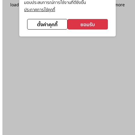
มอบประสบการณ์การใช้งานที่ดียิ่งขึ้น
loading
www.ktc.co.th
(see the
browser console
for more
ประกาศการใช้คุกกี้
information).
ตั้งค่าคุกกี้
ยอมรับ