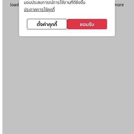
มอบประสบการณ์การใช้งานที่ดียิ่งขึ้น
loading
www.ktc.co.th
(see the
browser console
for more
ประกาศการใช้คุกกี้
information).
ตั้งค่าคุกกี้
ยอมรับ