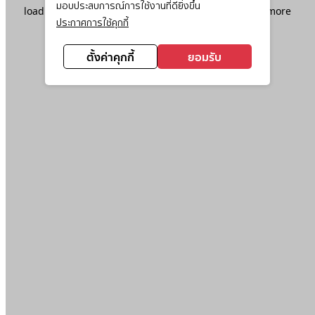
มอบประสบการณ์การใช้งานที่ดียิ่งขึ้น
loading
www.ktc.co.th
(see the
browser console
for more
ประกาศการใช้คุกกี้
information).
ตั้งค่าคุกกี้
ยอมรับ