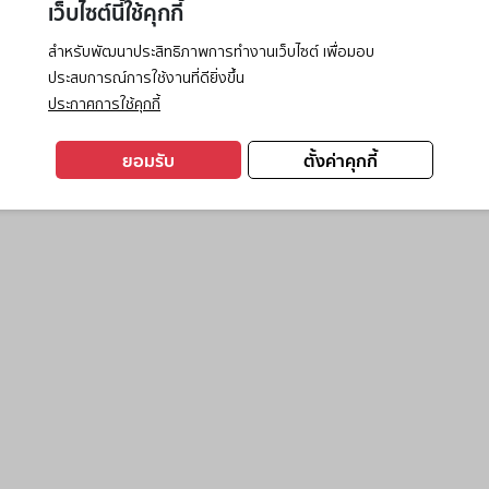
เว็บไซต์นี้ใช้คุกกี้
สำหรับพัฒนาประสิทธิภาพการทำงานเว็บไซต์ เพื่อมอบ
ประสบการณ์การใช้งานที่ดียิ่งขึ้น
exception has occurred while loading
www.ktc.co.th
(see the
browse
ประกาศการใช้คุกกี้
ยอมรับ
ตั้งค่าคุกกี้