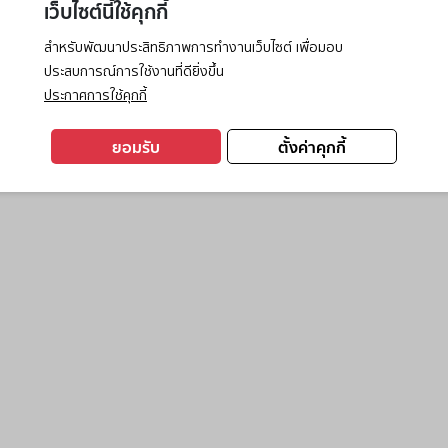
เว็บไซต์นี้ใช้คุกกี้
สำหรับพัฒนาประสิทธิภาพการทำงานเว็บไซต์ เพื่อมอบ
ประสบการณ์การใช้งานที่ดียิ่งขึ้น
exception has occurred while loading
www.ktc.co.th
(see the
browse
ประกาศการใช้คุกกี้
ยอมรับ
ตั้งค่าคุกกี้