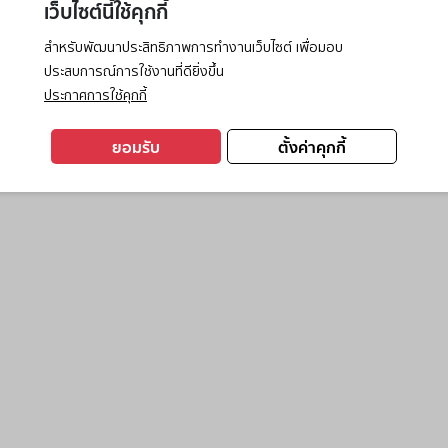
เว็บไซต์นี้ใช้คุกกี้
สำหรับพัฒนาประสิทธิภาพการทำงานเว็บไซต์ เพื่อมอบ
ประสบการณ์การใช้งานที่ดียิ่งขึ้น
exception has occurred while loading
www.ktc.co.th
(see the
browse
ประกาศการใช้คุกกี้
ยอมรับ
ตั้งค่าคุกกี้