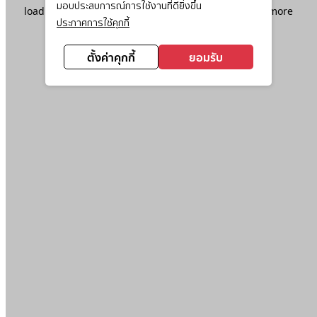
มอบประสบการณ์การใช้งานที่ดียิ่งขึ้น
loading
www.ktc.co.th
(see the
browser console
for more
ประกาศการใช้คุกกี้
information).
ตั้งค่าคุกกี้
ยอมรับ