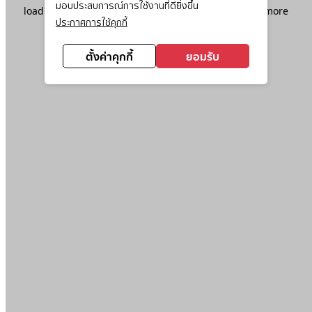
มอบประสบการณ์การใช้งานที่ดียิ่งขึ้น
loading
www.ktc.co.th
(see the
browser console
for more
ประกาศการใช้คุกกี้
information).
ตั้งค่าคุกกี้
ยอมรับ