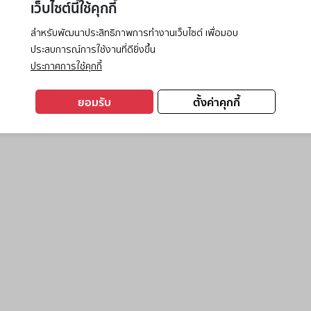
เว็บไซต์นี้ใช้คุกกี้
สำหรับพัฒนาประสิทธิภาพการทำงานเว็บไซต์ เพื่อมอบ
ประสบการณ์การใช้งานที่ดียิ่งขึ้น
exception has occurred while loading
www.ktc.co.th
(see the
browse
ประกาศการใช้คุกกี้
ยอมรับ
ตั้งค่าคุกกี้