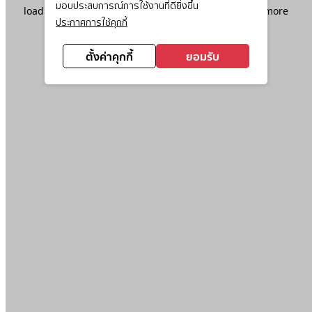
มอบประสบการณ์การใช้งานที่ดียิ่งขึ้น
loading
www.ktc.co.th
(see the
browser console
for more
ประกาศการใช้คุกกี้
information).
ตั้งค่าคุกกี้
ยอมรับ