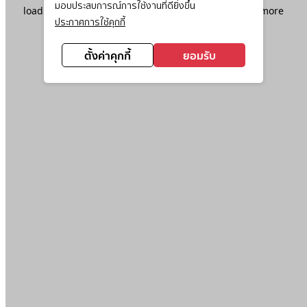
มอบประสบการณ์การใช้งานที่ดียิ่งขึ้น
loading
www.ktc.co.th
(see the
browser console
for more
ประกาศการใช้คุกกี้
information).
ตั้งค่าคุกกี้
ยอมรับ