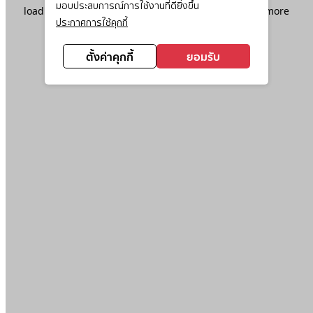
มอบประสบการณ์การใช้งานที่ดียิ่งขึ้น
loading
www.ktc.co.th
(see the
browser console
for more
ประกาศการใช้คุกกี้
information).
ตั้งค่าคุกกี้
ยอมรับ