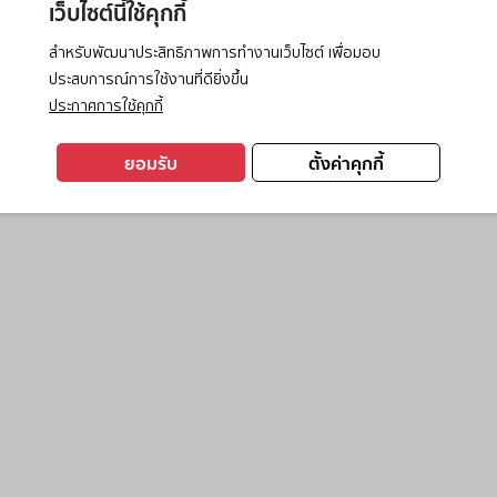
เว็บไซต์นี้ใช้คุกกี้
สำหรับพัฒนาประสิทธิภาพการทำงานเว็บไซต์ เพื่อมอบ
ประสบการณ์การใช้งานที่ดียิ่งขึ้น
exception has occurred while loading
www.ktc.co.th
(see the
browse
ประกาศการใช้คุกกี้
ยอมรับ
ตั้งค่าคุกกี้