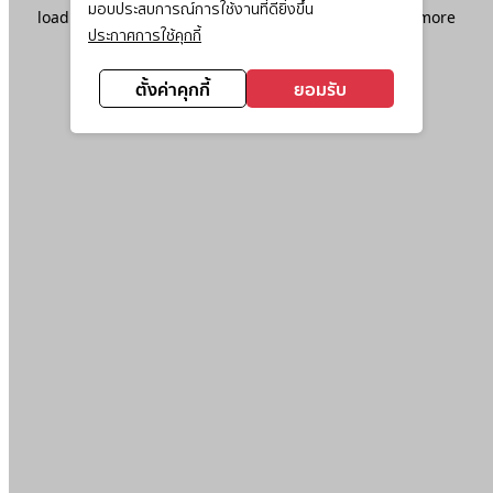
มอบประสบการณ์การใช้งานที่ดียิ่งขึ้น
loading
www.ktc.co.th
(see the
browser console
for more
ประกาศการใช้คุกกี้
information).
ตั้งค่าคุกกี้
ยอมรับ