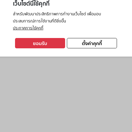
เว็บไซต์นี้ใช้คุกกี้
สำหรับพัฒนาประสิทธิภาพการทำงานเว็บไซต์ เพื่อมอบ
ประสบการณ์การใช้งานที่ดียิ่งขึ้น
exception has occurred while loading
www.ktc.co.th
(see the
browse
ประกาศการใช้คุกกี้
ยอมรับ
ตั้งค่าคุกกี้