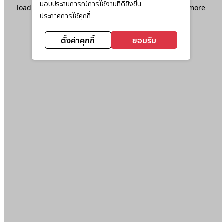
มอบประสบการณ์การใช้งานที่ดียิ่งขึ้น
loading
www.ktc.co.th
(see the
browser console
for more
ประกาศการใช้คุกกี้
information).
ตั้งค่าคุกกี้
ยอมรับ