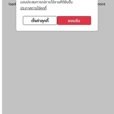
มอบประสบการณ์การใช้งานที่ดียิ่งขึ้น
loading
www.ktc.co.th
(see the
browser console
for more
ประกาศการใช้คุกกี้
information).
ตั้งค่าคุกกี้
ยอมรับ