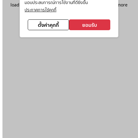
มอบประสบการณ์การใช้งานที่ดียิ่งขึ้น
loading
www.ktc.co.th
(see the
browser console
for more
ประกาศการใช้คุกกี้
information).
ตั้งค่าคุกกี้
ยอมรับ