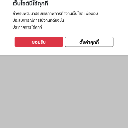
เว็บไซต์นี้ใช้คุกกี้
สำหรับพัฒนาประสิทธิภาพการทำงานเว็บไซต์ เพื่อมอบ
ประสบการณ์การใช้งานที่ดียิ่งขึ้น
exception has occurred while loading
www.ktc.co.th
(see the
browse
ประกาศการใช้คุกกี้
ยอมรับ
ตั้งค่าคุกกี้