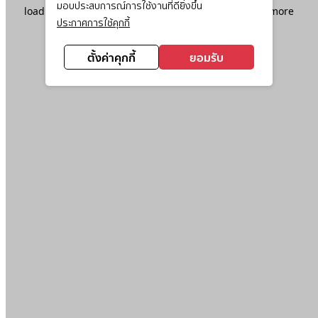
มอบประสบการณ์การใช้งานที่ดียิ่งขึ้น
loading
www.ktc.co.th
(see the
browser console
for more
ประกาศการใช้คุกกี้
information).
ตั้งค่าคุกกี้
ยอมรับ