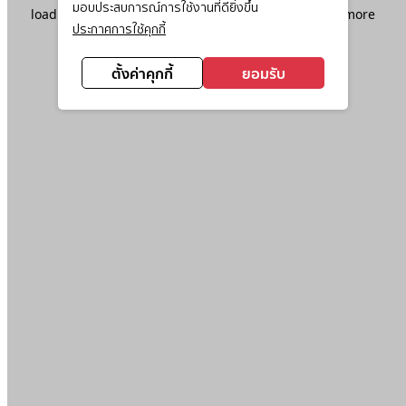
มอบประสบการณ์การใช้งานที่ดียิ่งขึ้น
loading
www.ktc.co.th
(see the
browser console
for more
ประกาศการใช้คุกกี้
information).
ตั้งค่าคุกกี้
ยอมรับ