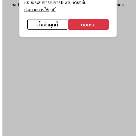
มอบประสบการณ์การใช้งานที่ดียิ่งขึ้น
loading
www.ktc.co.th
(see the
browser console
for more
ประกาศการใช้คุกกี้
information).
ตั้งค่าคุกกี้
ยอมรับ