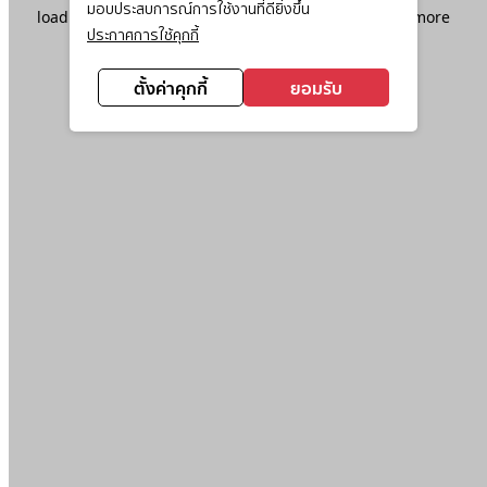
มอบประสบการณ์การใช้งานที่ดียิ่งขึ้น
loading
www.ktc.co.th
(see the
browser console
for more
ประกาศการใช้คุกกี้
information).
ตั้งค่าคุกกี้
ยอมรับ