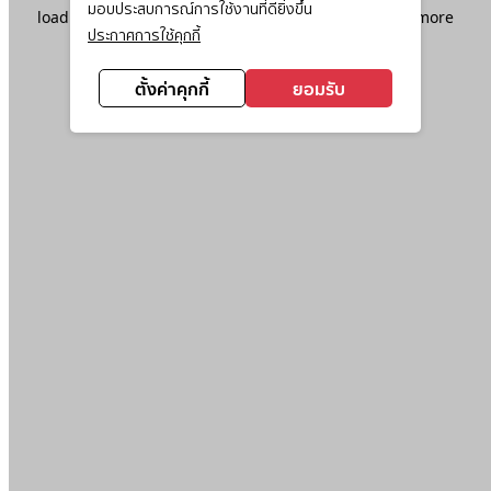
มอบประสบการณ์การใช้งานที่ดียิ่งขึ้น
loading
www.ktc.co.th
(see the
browser console
for more
ประกาศการใช้คุกกี้
information).
ตั้งค่าคุกกี้
ยอมรับ