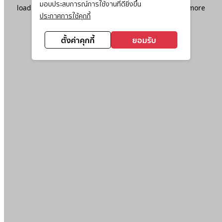
มอบประสบการณ์การใช้งานที่ดียิ่งขึ้น
loading
www.ktc.co.th
(see the
browser console
for more
ประกาศการใช้คุกกี้
information).
ตั้งค่าคุกกี้
ยอมรับ