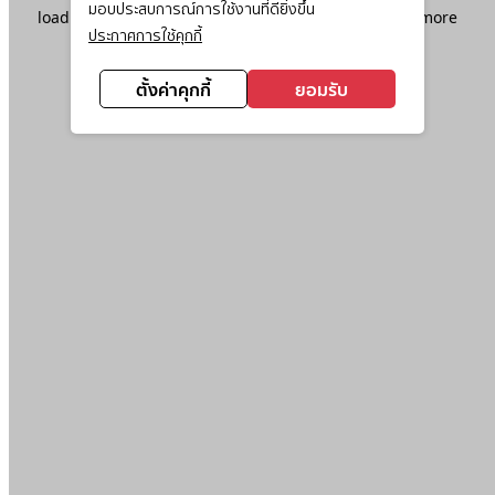
มอบประสบการณ์การใช้งานที่ดียิ่งขึ้น
loading
www.ktc.co.th
(see the
browser console
for more
ประกาศการใช้คุกกี้
information).
ตั้งค่าคุกกี้
ยอมรับ