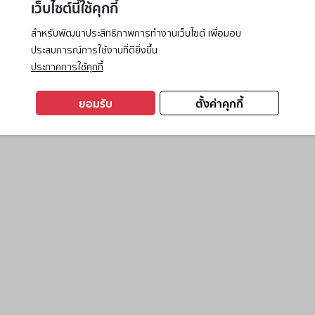
เว็บไซต์นี้ใช้คุกกี้
สำหรับพัฒนาประสิทธิภาพการทำงานเว็บไซต์ เพื่อมอบ
ประสบการณ์การใช้งานที่ดียิ่งขึ้น
exception has occurred while loading
www.ktc.co.th
(see the
browse
ประกาศการใช้คุกกี้
ยอมรับ
ตั้งค่าคุกกี้