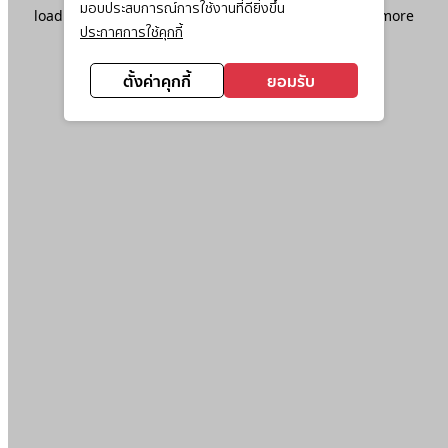
มอบประสบการณ์การใช้งานที่ดียิ่งขึ้น
loading
www.ktc.co.th
(see the
browser console
for more
ประกาศการใช้คุกกี้
information).
ตั้งค่าคุกกี้
ยอมรับ