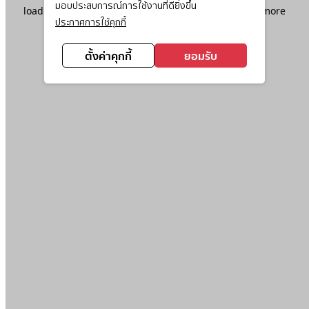
มอบประสบการณ์การใช้งานที่ดียิ่งขึ้น
loading
www.ktc.co.th
(see the
browser console
for more
ประกาศการใช้คุกกี้
information).
ตั้งค่าคุกกี้
ยอมรับ