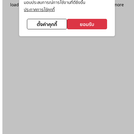
มอบประสบการณ์การใช้งานที่ดียิ่งขึ้น
loading
www.ktc.co.th
(see the
browser console
for more
ประกาศการใช้คุกกี้
information).
ตั้งค่าคุกกี้
ยอมรับ