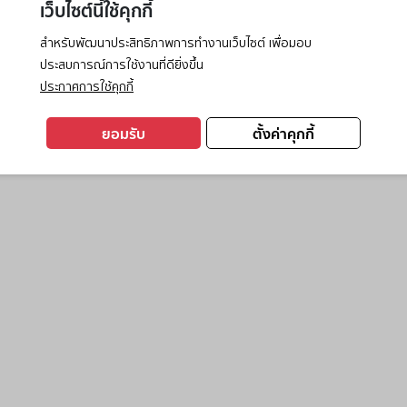
เว็บไซต์นี้ใช้คุกกี้
สำหรับพัฒนาประสิทธิภาพการทำงานเว็บไซต์ เพื่อมอบ
ประสบการณ์การใช้งานที่ดียิ่งขึ้น
exception has occurred while loading
www.ktc.co.th
(see the
browse
ประกาศการใช้คุกกี้
ยอมรับ
ตั้งค่าคุกกี้